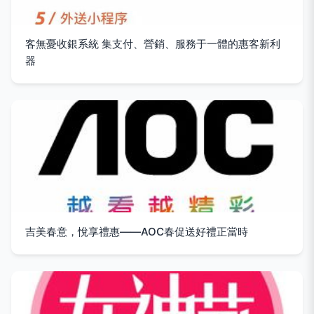
客無憂收銀系統 集支付、營銷、服務于一體的惠客新利
器
吉美春意，悅享禮惠——AOC春促送好禮正當時