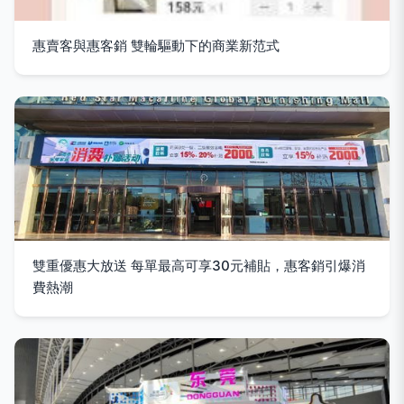
惠賣客與惠客銷 雙輪驅動下的商業新范式
雙重優惠大放送 每單最高可享30元補貼，惠客銷引爆消
費熱潮