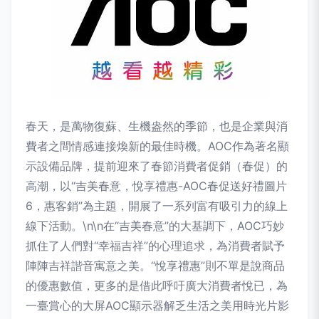
春天，是萬物復蘇、生機盎然的季節，也是企業與消
費者之間情感連接煥新的最佳時機。AOC作為著名顯
示設備品牌，提前迎來了春節消費者促銷（春促）的
高潮，以“吉美春意，悅享禮惠-AOC春促送好禮圖片
6，惠客銷”為主題，開展了一系列富有吸引力的線上
線下活動。\n\n在“吉美春意”的大基調下，AOC巧妙
抓住了人們對“幸福吉祥”的心理追求，為消費者賦予
陣陣吉祥諧音寓意之美。“悅享禮惠”則不單是說商品
的優惠數值，更多的是借此呼吁廣大消費者悅已，為
一臺賞心的大屏AOC顯示器解乏生活之美用時光片影