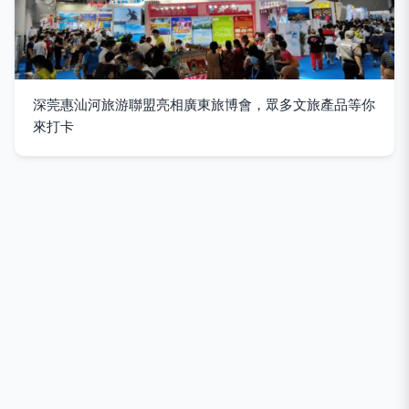
深莞惠汕河旅游聯盟亮相廣東旅博會，眾多文旅產品等你
來打卡