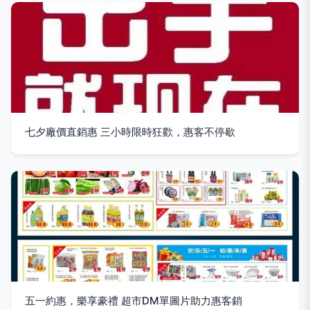
七夕廠價直銷惠 三小時限時狂歡，惠客不停歇
五一約惠，樂享豪禮 超市DM單圖片助力惠客銷