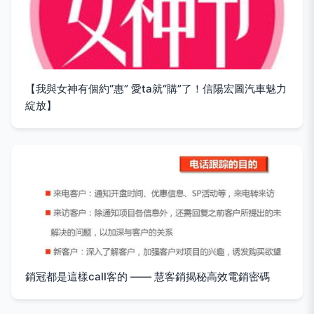
【我與女神有個約“惠” 愛ta就“購”了！信陽宏圖汽車魅力
綻放】
銷冠都是這樣call客的 —— 慧客銷揭秘高效電銷密碼