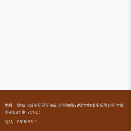
地址：鹽城市城南新區新都街道學海路29號大數據產業園創新大廈
南4樓B11室（CND）
電話：0515-38**